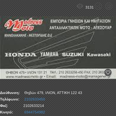
3131
Διεύθυνση:
Θηβών 479, ΙΛΙΟΝ, ΑΤΤΙΚΗ 122 43
Τηλέφωνο:
2102633450
Φαξ:
2102633214
Κινητό:
6944754982