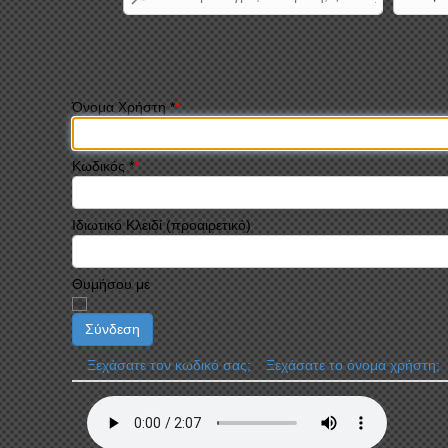
Όνομα Χρήστη
*
Κωδικός
*
Ιδιωτικό Κλειδί
(προαιρετικό)
Θυμήσου με
Σύνδεση
Ξεχάσατε τον κωδικό σας;
Ξεχάσατε το όνομα χρήστη;