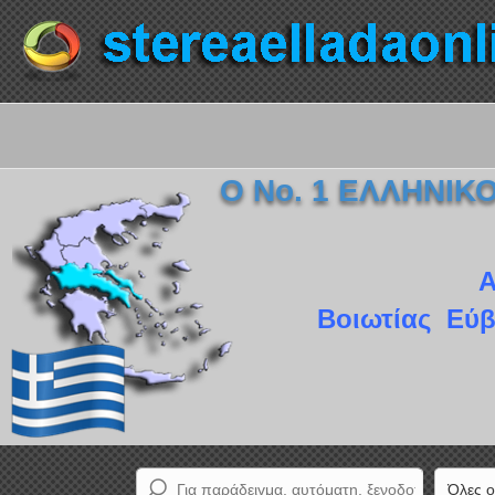
Ο Νο. 1 ΕΛΛΗΝΙ
Α
Βοιωτίας Εύβ