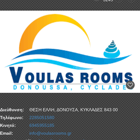
Διεύθυνση:
ΘΕΣΗ ΕΛΛΗ, ΔΟΝΟΥΣΑ, ΚΥΚΛΑΔΕΣ 843 00
Τηλέφωνο:
2285051580
Κινητό:
6945955185
Email:
info@voulasrooms.gr