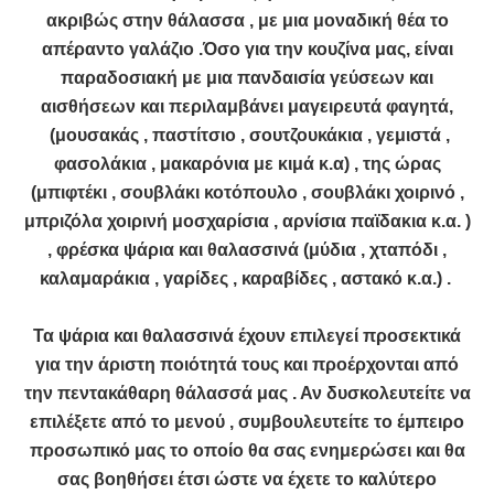
ακριβώς στην θάλασσα , με μια μοναδική θέα το
απέραντο γαλάζιο .Όσο για την κουζίνα μας, είναι
παραδοσιακή με μια πανδαισία γεύσεων και
αισθήσεων και περιλαμβάνει μαγειρευτά φαγητά,
(μουσακάς , παστίτσιο , σουτζουκάκια , γεμιστά ,
φασολάκια , μακαρόνια με κιμά κ.α) , της ώρας
(μπιφτέκι , σουβλάκι κοτόπουλο , σουβλάκι χοιρινό ,
μπριζόλα χοιρινή μοσχαρίσια , αρνίσια παϊδακια κ.α. )
, φρέσκα ψάρια και θαλασσινά (μύδια , χταπόδι ,
καλαμαράκια , γαρίδες , καραβίδες , αστακό κ.α.) .
Τα ψάρια και θαλασσινά έχουν επιλεγεί προσεκτικά
για την άριστη ποιότητά τους και προέρχονται από
την πεντακάθαρη θάλασσά μας . Αν δυσκολευτείτε να
επιλέξετε από το μενού , συμβουλευτείτε το έμπειρο
προσωπικό μας το οποίο θα σας ενημερώσει και θα
σας βοηθήσει έτσι ώστε να έχετε το καλύτερο