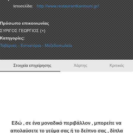
http://www.restaurantkantouni.gr/
Ιστοσελίδα:
Πρόσωπο επικοινωνίας
ΣΥΡΙΓΟΣ ΓΕΩΡΓΙΟΣ (+)
Κατηγορίες:
Ταβέρνες - Εστιατόρια - Μεζεδοπωλεία
Στοιχεία επιχείρησης
Χάρτης
Κριτικές
Το εστιατόριο CANTOYNI RESTAURANT λειτουργεί
εδώ και 44 χρόνια στον τομέα της εστίασης με
μεγάλη επιτυχία και είναι αυτός ακριβώς ο λόγος που
μας έχει καθιερώσει και μας έχει εδραιώσει στο χώρο
μας .
Εδώ , σε ένα μοναδικό περιβάλλον , μπορείτε να
απολαύσετε το γεύμα σας ή το δείπνο σας , δίπλα