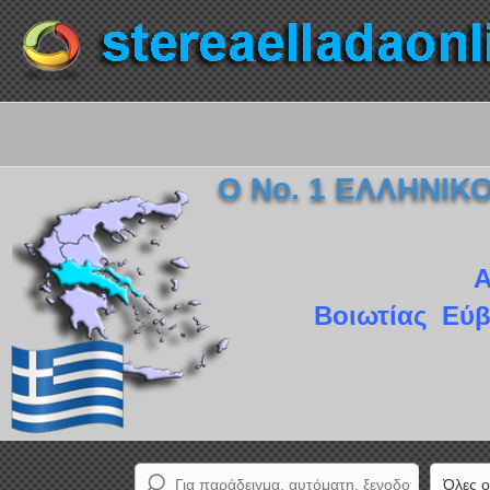
Ο Νο. 1 ΕΛΛΗΝΙ
Α
Βοιωτίας Εύβ