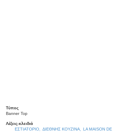
κουζίνα άλλοτε παραδοσιακή, άλλοτε δημιουργικά
πειραγμένη ενώ σήμα κατατεθέν του είναι τα κλασικά
γαλλικά πιάτα. Απαραίτητα συστατικά, τα ολόφρεσκα
θαλασσινά, τα ντόπια κρεατικά, τα βιολογικά
λαχανικά, το εξαιρετικά παρθένο ελαιόλαδο.
Το καρπάτζιο ψαριού, το ριζότο και η κρέπα
θαλασσινών, οι γαρίδες με κρέμα λεμονιού, το
καρπάτζιο κρέατος, το φιλέ ταρτάρ, το σατωμπριάν, η
πάπια με τα καραμελωμένα μήλα, το αρνίσιο
μπουτάκι αλλά και τα ντολμδάκια και ο θεϊκός
μουσακάς του Catrin’s διαθέτουν τους δικούς
τους φανατικούς θαυμαστές που επιστρέφουν κάθε
χρόνο για να απολαύσουν τις αγαπημένες τους
γεύσεις.
Τύπος
Banner Top
Λέξεις-κλειδιά
ΕΣΤΙΑΤΟΡΙΟ,
ΔΙΕΘΝΗΣ ΚΟΥΖΙΝΑ,
LA MAISON DE