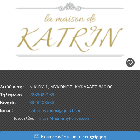
Διεύθυνση:
ΝΙΚΙΟΥ 1, ΜΥΚΟΝΟΣ, ΚΥΚΛΑΔΕΣ 846 00
Τηλέφωνο:
2289022169
Κινητό:
6948403553
Email:
catrinmykonos@gmail.com
https://katrinmykonos.com
Ιστοσελίδα:
Επικοινωνήστε με την επιχείρηση