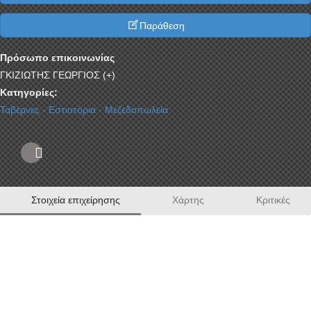
Παράθεση
Πρόσωπο επικοινωνίας
ΓΚΙΖΙΩΤΗΣ ΓΕΩΡΓΙΟΣ (+)
Κατηγορίες:
Ταβέρνες - Εστιατόρια - Μεζεδοπωλεία
Στοιχεία επιχείρησης
Χάρτης
Κριτικές
Αγαπημένος τόπος συνάντησης κάθε λάτρη της
αυθεντικής γαστρονομίας και σταθερό σημείο
αναφοράς του μυκονιάτικου γευστικού χάρτη,
το Catrin’s της οικογένειας Γκριζιώτη παντρεύει τις