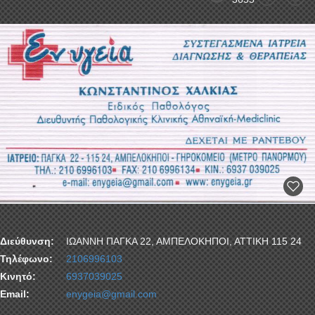
Διεύθυνση:
ΙΩΑΝΝΗ ΠΑΓΚΑ 22, ΑΜΠΕΛΟΚΗΠΟΙ, ΑΤΤΙΚΗ 115 24
Τηλέφωνο:
2106996103
Κινητό:
6937039025
Email:
enygeia@gmail.com